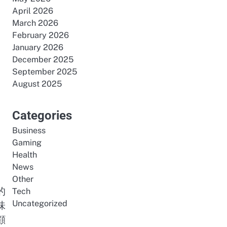
April 2026
March 2026
February 2026
January 2026
December 2025
September 2025
August 2025
Categories
Business
Gaming
Health
News
Other
的
Tech
Uncategorized
味
顧