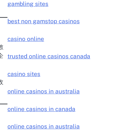
gambling sites
best non gamstop casinos
casino online
數
企
trusted online casinos canada
casino sites
收
online casinos in australia
online casinos in canada
online casinos in australia