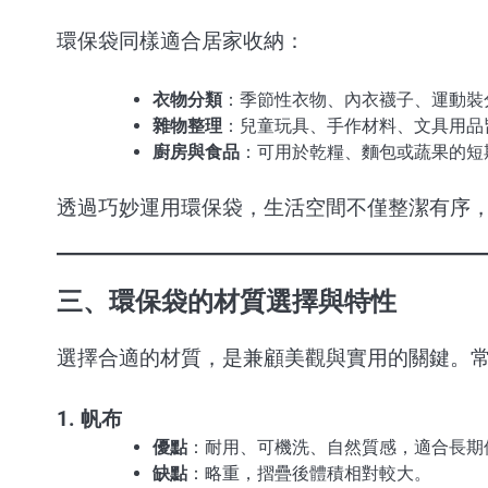
環保袋同樣適合居家收納：
衣物分類
：季節性衣物、內衣襪子、運動裝
雜物整理
：兒童玩具、手作材料、文具用品
廚房與食品
：可用於乾糧、麵包或蔬果的短
透過巧妙運用環保袋，生活空間不僅整潔有序
三、環保袋的材質選擇與特性
選擇合適的材質，是兼顧美觀與實用的關鍵。
1. 帆布
優點
：耐用、可機洗、自然質感，適合長期
缺點
：略重，摺疊後體積相對較大。