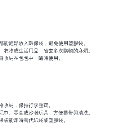
都能輕鬆放入環保袋，避免使用塑膠袋。
、衣物或生活用品，省去多次購物的麻煩。
身收納在包包中，隨時使用。
格收納，保持行李整齊。
毛巾、零食或沙灘玩具，方便攜帶與清洗。
保袋能即時替代紙袋或塑膠袋。