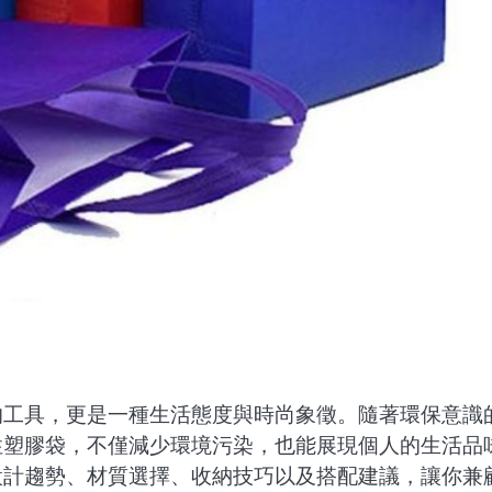
的工具，更是一種生活態度與時尚象徵。隨著環保意識
性塑膠袋，不僅減少環境污染，也能展現個人的生活品
設計趨勢、材質選擇、收納技巧以及搭配建議，讓你兼