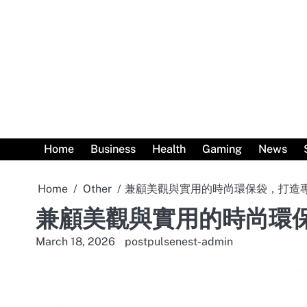
Skip
to
content
Home
Business
Health
Gaming
News
Home
Other
兼顧美觀與實用的時尚環保袋，打造
兼顧美觀與實用的時尚環
March 18, 2026
postpulsenest-admin